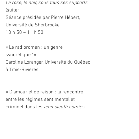
Le rose, le noir, sous tous ses supports 
(suite)
Séance présidée par Pierre Hébert, 
Université de Sherbrooke
10 h 50 – 11 h 50
« Le radioroman : un genre 
syncrétique? »
Caroline Loranger, Université du Québec 
à Trois-Rivières
« D’amour et de raison : la rencontre 
entre les régimes sentimental et 
criminel dans les 
teen sleuth comics
contemporains »
Philippe Rioux, Université Concordia