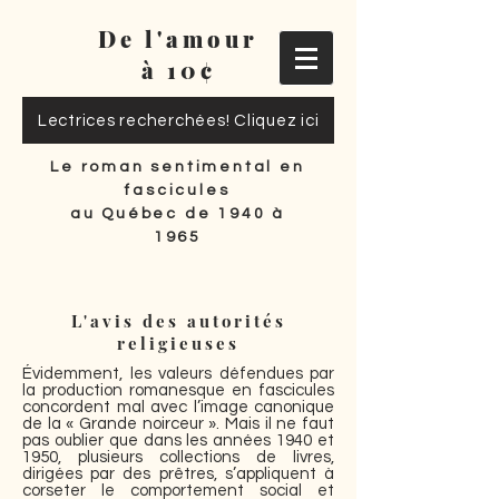
De l'amour
à 10¢
Lectrices recherchées! Cliquez ici
Le roman sentimental en
fascicules
au Québec de 1940 à
1965
L'avis des autorités
religieuses
Évidemment, les valeurs défendues par
la production romanesque en fascicules
concordent mal avec l’image canonique
de la « Grande noirceur ». Mais il ne faut
pas oublier que dans les années 1940 et
1950, plusieurs collections de livres,
dirigées par des prêtres, s’appliquent à
corseter le comportement social et