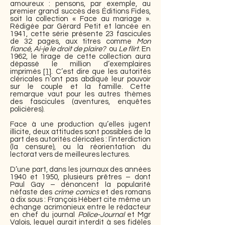
amoureux : pensons, par exemple, au
premier grand succès des Éditions Fides,
soit la collection « Face au mariage ».
Rédigée par Gérard Petit et lancée en
1941, cette série présente 23 fascicules
de 32 pages, aux titres comme
Mon
fiancé
,
Ai-je le droit de plaire?
ou
Le flirt
. En
1962, le tirage de cette collection aura
dépassé le million d’exemplaires
imprimés
[1]
. C’est dire que les autorités
cléricales n’ont pas abdiqué leur pouvoir
sur le couple et la famille. Cette
remarque vaut pour les autres thèmes
des fascicules (aventures, enquêtes
policières).
Face à une production qu’elles jugent
illicite, deux attitudes sont possibles de la
part des autorités cléricales : l’interdiction
(la censure), ou la réorientation du
lectorat vers de meilleures lectures.
D’une part, dans les journaux des années
1940 et 1950, plusieurs prêtres – dont
Paul Gay – dénoncent la popularité
néfaste des
crime comics
et des romans
à dix sous : François Hébert cite même un
échange acrimonieux entre le rédacteur
en chef du journal
Police-Journal
et Mgr
Valois, lequel aurait interdit à ses fidèles