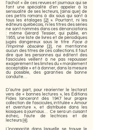
l'achat « de ces revues et journaux qui se
font une spécialité d’en appeler à la
sensualité de ses lecteurs, [ainsi que] de
ces petits romans à dix sous qui sont à
tous les étalages
[2]
». Pourtant, ni les
éditeurs québécois, ni les titres des séries
ne sont nommés dans ces dénonciations
: même Gérard Tessier, qui publie, en
1955, une liste de livres et de périodiques
jugés dangereux sous le titre
Face à
l’imprimé obscène
[3]
, ne mentionne
aucun des titres de ces collections. Il faut
dire que les personnes qui éditent des
fascicules veillent à ne pas repousser
exagérément les limites du « moralement
acceptable » et à donner, dans la mesure
du possible, des garanties de bonne
conduite…
D’autre part, pour réorienter le lectorat
vers de « bonnes lectures », les Éditions
Fides lanceront dès 1947 leur propre
collection de fascicules, intitulée « Amour
et aventure », et distribuée dans les
kiosques à journaux… Ce sera un cuisant
échec, faute de lectrices et de
lecteurs
[4]
.
L’incapacité dans laquelle se trouve le