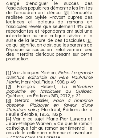
clergé d’endiguer le succès des
fascicules populaires démontre les limites
de l’encadrement clérical
[5]
. L’enquête
réalisée par Sylvie Provost auprès des
lectrices et lecteurs de romans en
fascicules révèle que seulement 4% des
répondantes et répondants ont subi une
interdiction ou une critique sévère à la
suite de la lecture de ces fascicules
[6]
,
ce qui signifie, en clair, que les parents de
l’époque se souciaient relativement peu
des interdits cléricaux pesant sur cette
production.
[1]
Voir Jacques Michon,
Fides. La grande
aventure éditoriale du Père Paul-Aimé
Martin
, Montréal, Fides, 1998, p. 49.
[2]
François Hébert,
La littérature
populaire en fascicules au Québec
,
Québec, Les Éditions GID, 2012, p. 31.
[3]
Gérard Tessier,
Face à l’imprimé
obscène. Plaidoyer en faveur d’une
littérature saine
, Montréal, Éditions de la
Feuille d’érable, 1955, 182 p.
[4]
Voir à ce sujet Marie-Pier Luneau et
Jean-Philippe Warren, « Ce que le roman
catholique fait au roman sentimental : le
cas de la collection « Amour et aventure
»,
COnTEXTES
, sous presse.