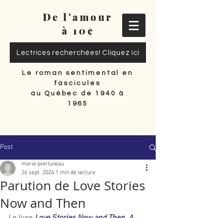
De l'amour
à 10¢
Lectrices recherchées! Cliquez ici
Le roman sentimental en
fascicules
au Québec de 1940 à
1965
Post
marie-pierluneau
26 sept. 2024
1 min de lecture
Parution de Love Stories
Now and Then