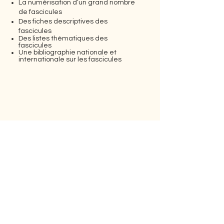
La numérisation d’un grand nombre
de fascicules
Des fiches descriptives des
fascicules
Des listes thématiques des
fascicules
Une bibliographie nationale et
internationale sur les fascicules
Nous contacter
Vous êtes intéressée ou intéressé par les
questions de genre, de fiction, d’émotion, de
racialisation, de consommation et de
stratification? Vous cherchez à comprendre
la fonction sociale de l’imprimé populaire?
Vous avez des renseignements sur l’histoire
des fascicules populaires au Québec,
susceptibles de faire avancer la recherche?
Vous pouvez nous joindre en contactant :
Marie-Pier.Luneau@USherbrooke.ca