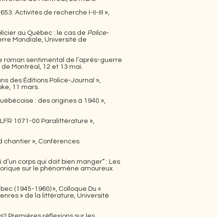
 Activités de recherche I-II-III »,
icier au Québec : le cas de
Police-
rre Mondiale, Université de
le roman sentimental de l’après-guerre
de Montréal, 12 et 13 mai.
ans des Éditions Police-Journal »,
oke, 11 mars.
uébécoise : des origines à 1940 »,
« LFR 1071-00 Paralittérature »,
nd chantier », Conférences
d’un corps qui doit bien manger” : Les
storique sur le phénomène amoureux
ébec (1945-1960) », Colloque Du «
es » de la littérature, Université
? Premières réflexions sur les