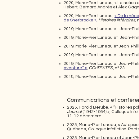
2020, Marie-Pier Luneau, « La notion d
Hébert, Bernard Andrès et Alex Gag
2020, Marie-Pier Luneau,
« De la néce
de Sherbrooke »,
Histoires littéraires
, 
2019, Marie-Pier Luneau et Jean-Phi
2019, Marie-Pier Luneau et Jean-Phi
2019, Marie-Pier Luneau et Jean-Phi
2019, Marie-Pier Luneau et Jean-Phi
2019, Marie-Pier Luneau et Jean-Phi
aventure” »
,
COnTEXTES
, n° 23.
2018, Marie-Pier Luneau et Jean-Phi
Communications et confére
2025, Harold Bérubé, « “Histoires pol
Journal
(1942-1954) », Colloque Infof
11-12 décembre.
2025, Marie-Pier Luneau, « Autopsie 
Québec », Colloque Infofiction. Pac
2025, Marie-Pier Luneau et Jean-Ph