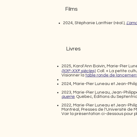
Films
2024, Stéphanie Lanthier (réal.),
L'amo
Livres
2025, Karol'Ann Boivin, Marie-Pier Lun
(XIXᵉ-XXIᵉ siècles)
, Coll. « La petite cu
Visionner la
table ronde de lancemen
2024, Marie-Pier Luneau et Jean-Phil
2023, Marie-Pier Luneau, Jean-Philipp
guerre
, Québec, Éditions du Septentri
2022, Marie-Pier Luneau et Jean-Phil
Montréal, Presses de l'Université de M
Voir la présentation ci-dessous pour p