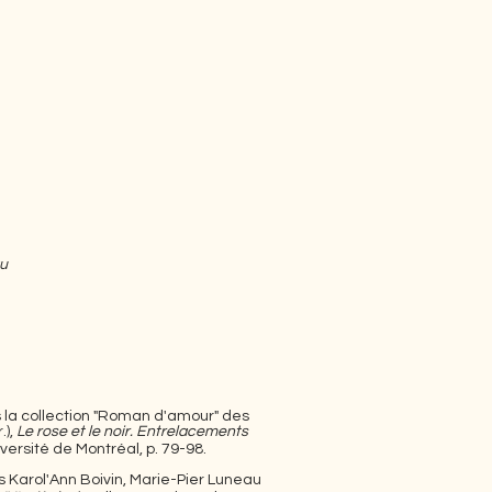
au
s la collection "Roman d'amour" des
.),
Le rose et le noir. Entrelacements
niversité de Montréal, p. 79-98.
s Karol'Ann Boivin, Marie-Pier Luneau