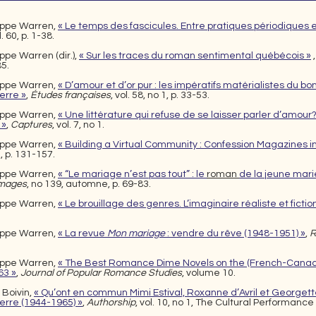
ippe Warren,
« Le temps des fascicules. Entre pratiques périodiques e
l. 60, p. 1-38.
ppe Warren (dir.),
« Sur l
es traces du r
oma
n sentim
ental québécois »
,
85.
lippe Warren,
« D’amour et d’or pur : les impératifs matérialistes du
erre »
,
Études françaises
, vol. 58, no 1, p. 33-53.
lippe Warren,
« Une littérature qui refuse de se laisser parler d’amou
 »
,
Captures
, vol. 7, no 1.
ippe Warren,
« Building a Virtual Community : Confession Magazines 
2, p. 131-157.
ippe Warren,
« “Le mariage n’est pas tout” : le
roman
de la jeune mari
images
, no 139, automne, p. 69-83.
lippe Warren,
« Le brouillage des genres.
L’imaginaire réaliste et
ficti
lippe Warren,
« La revue
Mon mariage
:
vendre du rêve (1
948-1951) »
,
R
lippe Warren,
« The Best Romance Dime Novels on the (French-Cana
63 »
,
Journal of Popular Romance Studies
, volume 10.
 Boivin,
« Qu’ont en commun Mimi Estival, Roxanne d’Avril et Georgett
erre (1944-1965) »
,
Authorship
, vol. 10, no 1, The Cultural Performance