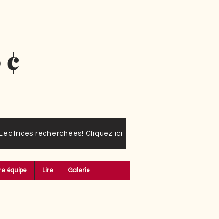
0¢
Lectrices recherchées! Cliquez ici
re équipe
Lire
Galerie