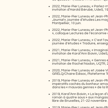
2022, Marie-Pier Luneau, « Parlez-m
invitation d’Harold Bérubé, UdeS, 19
2022, Marie-Pier Luneau et Jean-Ph
Journal
», journée d’études Les mag
Montpellier, 10 juin.
2022, Marie-Pier Luneau et Jean-Ph
», colloque Lectures de l’économie
2022, Marie-Pier Luneau, « C'est l'av
journée d'études « Traduire, enseig
2021, Marie-Pier Luneau, « Imaginai
invitation de Karol’Ann Boivin, UdeS,
2021, Marie-Pier Luneau, « Genres et 
invitation de Rachel Nadon, UQTR, 
2020, Marie-Pier Luneau et Josée Vin
GRÉLQ/Chaire Édisoc, Plateforme 
2019, Marie-Pier Luneau et Jean-Phi
impératifs cachés du bonheur amou
dans les « mauvais genres » de la li
2019, Karol’Ann Boivin, « La leçon 
roman à quatre sous » aux mangas. 
libre de Bruxelles, 21-22 novembre.
2019, Marie-Pier Luneau et Jean-Ph