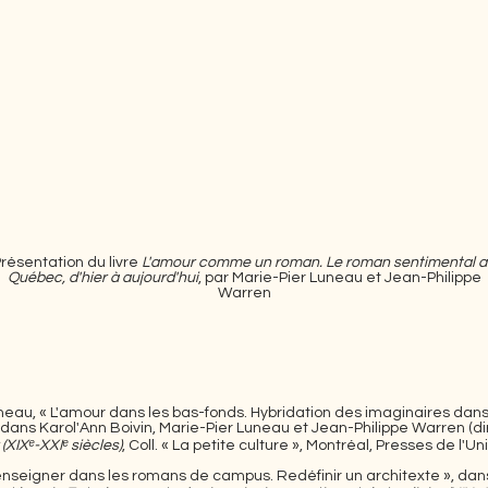
résentation ​du livre
L'amour comme un roman. Le roman sentimental 
Québec, d'hier à aujourd'hui
, par Marie-Pier Luneau et Jean-Philippe
Warren
neau, « L'amour dans les bas-fonds. Hybridation des imaginaires dan
, dans Karol'Ann Boivin, Marie-Pier Luneau et Jean-Philippe Warren
(dir
(XIXᵉ-XXIᵉ siècles)
, Coll. « La petite culture », Montréal, Presses de l'U
, enseigner dans les romans de campus. Redéfinir un architexte », dan