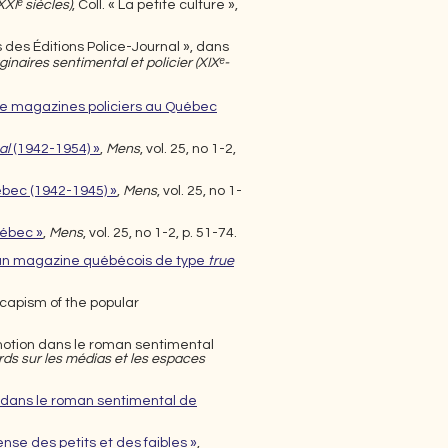
XIᵉ siècles)
, Coll. « La petite culture »,
 des Éditions Police-Journal », dans
inaires sentimental et policier (XIXᵉ-
on de magazines policiers au Québec
al
(1942-1954) »
,
Mens
, vol. 25, no 1-2,
bec (1942-1945) »
,
Mens
, vol. 25, no 1-
uébec »
,
Mens
, vol. 25, no 1-2, p. 51-74.
d’un magazine québécois de type
true
capism of the popular
motion dans le roman sentimental
s sur les médias et les espaces
es dans le roman sentimental de
se des petits et des faibles »
,