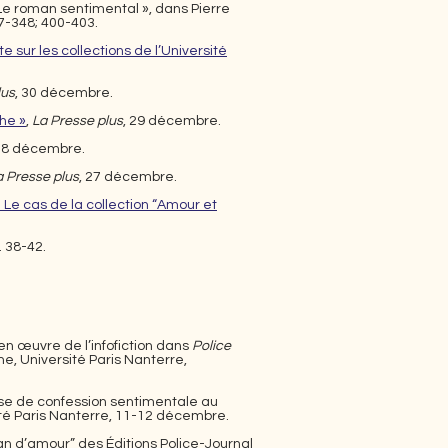
« Le roman sentimental », dans Pierre
47-348; 400-403.
e sur les collections de l’Université
lus
, 30 décembr
e.
he »
,
La Presse plus
, 29 décembre.
 28 décembre.
a Presse plus
, 27 décembre.
 Le cas de la collection “Amour et
p. 38-42.
e en œuvre de l’infofiction dans
Police
ne, Université Paris Nanterre,
esse de confession sentimentale au
sité Paris Nanterre, 11-12 décembre.
n d’amour” des Éditions Police-Journal