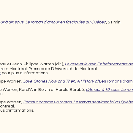
ur à dix sous. Le roman d'amour en fascicules au Québec
, 51 min.
eau et Jean-Philippe Warren (dir.),
Le rose et le noir. Entrelacements de
lture », Montréal, Presses de l'Université de Montréal.
t
pour plus d'informations.
ippe Warren,
Love Stories Now and Then. A History of
Les romans d'am
e Warren, Karol'Ann Boivin et Harold Bérubé,
L'Amour à 10 sous. L
e ro
on.
ippe Warren,
L'amour comme un roman. Le roman sentimental au Québec,
ontréal.
lus d'informations.