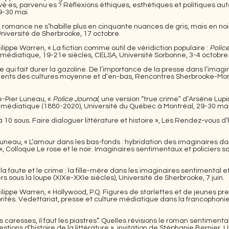
vé·es, parvenu·es ? Réflexions éthiques, esthétiques et politiques auto
9-30 mai.
 romance ne s’habille plus en cinquante nuances de gris, mais en noir.
iversité de Sherbrooke, 17 octobre.
ippe Warren, « La fiction comme outil de véridiction populaire :
Polic
e médiatique, 19-21e siècles, CELSA, Université Sorbonne, 3-4 octobre
 qui fait durer la gazoline. De l’importance de la presse dans l’imagin
nts des cultures moyenne et d’en-bas, Rencontres Sherbrooke-Montp
e-Pier Luneau, «
Police Journal
, une version “true crimeˮ d’Arsène Lup
t médiatique (1880-2020), Université du Québec à Montréal, 29-30 mai
 10 sous. Faire dialoguer littérature et histoire », Les Rendez-vous d
uneau, « L’amour dans les bas-fonds : hybridation des imaginaires d
», Colloque Le rose et le noir. Imaginaires sentimentaux et policiers so
a faute et le crime : la fille-mère dans les imaginaires sentimental et p
s sous la loupe (XIXe-XXIe siècles), Université de Sherbrooke, 7 juin.
lippe Warren, « Hollywood, P.Q. Figures de starlettes et de jeunes p
brités. Vedettariat, presse et culture médiatique dans la francophoni
 caresses, il faut les piastres”. Quelles révisions le roman sentimental i
tions d’histoire de la littérature », invitation de Stéphanie Bernier, 