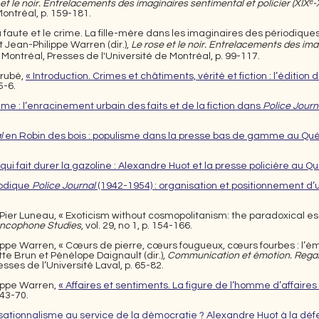
et
le noir. Entrelacements des imaginaires sentimental et policier (XIXᵉ-X
Montréal, p. 159-181.
 faute et le crime. La fille-mère dans les imaginaires des périodiques
et Jean-Philippe Warren
(dir.),
Le rose
et
le noir. Entrelacements des imag
 », Montréal, Presses de l'Université de Montréal, p. 99-117.
érubé,
« Introduction. Crimes et châtiments, vérité et fiction : l’éditi
 5-6.
rime : l’enracinement urbain des faits et de la fiction dans
Police Journ
l
en Robin des bois : populisme dans la presse bas de gamme au Qué
qui fait durer la gazoline : Alexandre Huot et la presse policière au Q
iodique
Police Journal
(1942-1954) : organisation et positionnement 
Pier Luneau, « Exoticism without cosmopolitanism: the paradoxical es
ancophone Studies
, vol. 29, no 1, p. 154-166.​
ippe Warren, « Cœurs de pierre, cœurs fougueux, cœurs fourbes : l’é
te Brun et Pénélope Daignault (dir.),
Communication et émotion. Regard
sses de l’Université Laval, p. 65-82.
ippe Warren,
« Affaires et sentiments. La figure de l’homme d’affair
 43-70.
sationnalisme au service de la démocratie ? Alexandre Huot à la défen