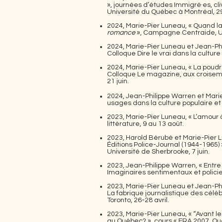
», journées d’études Immigré·es, cli
Université du Québec à Montréal, 2
2024, Marie-Pier Luneau, « Quand la
romance
», Campagne Centraide, Un
2024, Marie-Pier Luneau et Jean-Phil
Colloque Dire le vrai dans la cultur
2024, Marie-Pier Luneau, « La poudre
Colloque Le magazine, aux croiseme
21 juin.
2024, Jean-Philippe Warren et Mari
usages dans la culture populaire e
2023, Marie-Pier Luneau, « L’amour à
littérature, 9 au 13 août.
2023, Harold Bérubé et Marie-Pier L
Éditions Police-Journal (1944-1965) 
Université de Sherbrooke, 7 juin.
2023, Jean-Philippe Warren, « Entre l
Imaginaires sentimentaux et policier
2023, Marie-Pier Luneau et Jean-Phi
La fabrique journalistique des célé
Toronto, 26-28 avril.
2023, Marie-Pier Luneau, « “Avant les
au Québec? », cours « FRA 2007. Ques