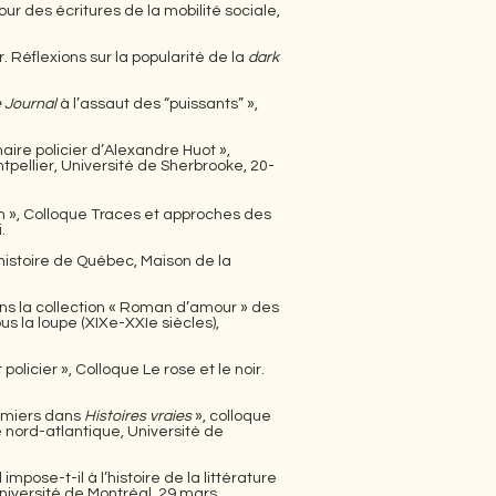
ur des écritures de la mobilité sociale,
 Réflexions sur la popularité de la
dark
e Journal
à l’assaut des “puissants” »,
.
aire policier d’Alexandre Huot »,
ellier, Université de Sherbrooke, 20-
in », Colloque Traces et approches des
.
’histoire de Québec, Maison de la
ans la collection « Roman d’amour » des
us la loupe (XIXe-XXIe siècles)
,
olicier », Colloque Le rose et le noir.
remiers dans
Histoires vraies
», colloque
e nord-atlantique, Université de
mpose-t-il à l’histoire de la littérature
Université de Montréal, 29 mars.