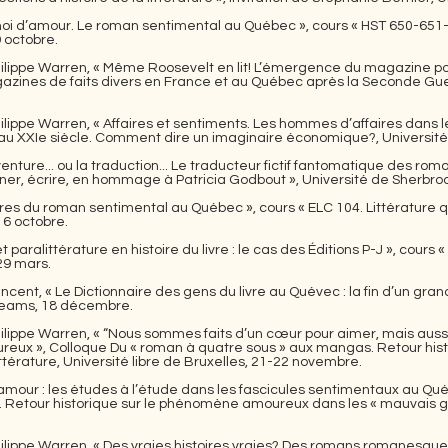
oi d’amour. Le roman sentimental au Québec », cours « HST 650-651-653.
 octobre.
ilippe Warren, « Même Roosevelt en lit! L’émergence du magazine pol
azines de faits divers en France et au Québec après la Seconde Gue
ilippe Warren, « Affaires et sentiments. Les hommes d’affaires dans 
 au XXIe siècle. Comment dire un imaginaire économique?, Université 
enture... ou la traduction... Le traducteur fictif fantomatique des rom
ner, écrire, en hommage à Patricia Godbout », Université de Sherbro
res du roman sentimental au Québec », cours « ELC 104. Littérature q
 6 octobre.
paralittérature en histoire du livre : le cas des Éditions P-J », cours 
29 mars.
cent, « Le Dictionnaire des gens du livre au Quévec : la fin d’un gra
Teams, 18 décembre.
lippe Warren, « “Nous sommes faits d’un cœur pour aimer, mais aussi 
reux », Colloque Du « roman à quatre sous » aux mangas. Retour hi
ttérature, Université libre de Bruxelles, 21-22 novembre.
d’amour : les études à l’étude dans les fascicules sentimentaux au Qu
Retour historique sur le phénomène amoureux dans les « mauvais genr
ilippe Warren, « Des vraies histoires vraies? Des romans romanesques