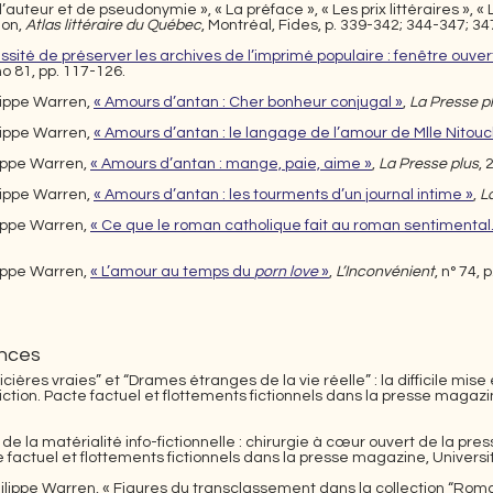
’auteur et de pseudonymie », « La préface », « Les prix littéraires », 
non,
Atlas littéraire du Québec
, Montréal, Fides, p. 339-342; 344-347; 3
ssité de préserver les archives de l’imprimé populaire : fenêtre ouvert
no 81, pp. 117-126.
lippe Warren,
« Amours d’antan : Cher bonheur conjugal »
,
La Presse p
lippe Warren,
« Amours d’antan : le langage de l’amour de Mlle Nitouc
lippe Warren,
« Amours d’antan : mange, paie, aime »
,
La Presse plus
,
lippe Warren,
« Amours d’antan : les tourments d’un journal intime »
,
L
lippe Warren,
« Ce que le roman catholique fait au roman sentimental.
lippe Warren,
« L’amour au temps du
porn love
»
,
L’Inconvénient
, n° 74, 
nces
icières vraies” et “Drames étranges de la vie réelle” : la difficile mis
iction. Pacte factuel et flottements fictionnels dans la presse magazi
de la matérialité info-fictionnelle : chirurgie à cœur ouvert de la pr
te factuel et flottements fictionnels dans la presse magazine, Univer
ilippe Warren, « Figures du transclassement dans la collection “Roma