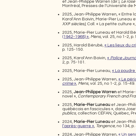
et Jean-Philippe Warren
(dir.),
Le rose
Montréal, Presses de l'Université de 
2025, Jean-Philippe Warren, « Entre la
Karol'Ann Boivin, Marie-Pier Luneau 
XXIᵉ siècles)
, Coll. « La petite culture
2025, Marie-Pier Luneau et Harold B
(1942-1968) »
,
Mens
, vol. 25, no 1-2, p.
2025, Harold Bérubé,
« Les lieux du c
p. 125-150.
2025, Karol'Ann Boivin,
«
Police Journa
2, p. 75-101.
2025, Marie-Pier Luneau,
« La poudre 
2025, Jean-Philippe Warren,
« Le pér
crime
»
,
Mens
, vol. 25, no 1-2, p. 15-49.
2025,
Jean-Philippe Warren
et Marie-
novel »,
Contemporary French and Fr
2025,
Marie-Pier Luneau
et Jean-Phil
québécois en fascicules », dans Joset
publics
, collection CÉFAN, Québec, Pre
2024,
Marie-Pier Luneau
et Jean-Phil
l’après-guerre »
,
Tangence
, no 134, p.
2024, Jean-Philippe Warren,
« Un sen