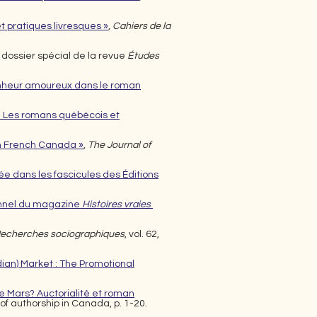
t pratiques livresques »
,
Cahiers de la
 dossier spécial de la revue
Études
 bonheur amoureux dans le roman
r? Les romans québécois et
in French Canada »
,
The Journal of
ée dans les fascicules des Éditions
onnel du magazine
Histoires vraies
echerches sociographiques
, vol. 62,
dian
) Mar
ket : The Promotional
e Mars? Auctorialité et roman
 of authorship in Canada, p. 1-20.